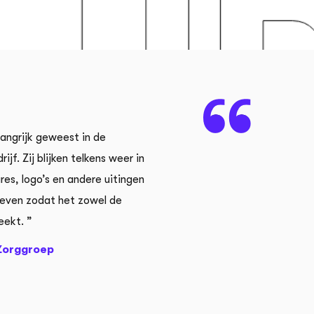
langrijk geweest in de
Lefhebbers heeft PEAK uitstekend
ijf. Zij blijken telkens weer in
branding. De vertaling van het con
es, logo’s en andere uitingen
erg goed uitgevoerd. Door “verschi
geven zodat het zowel de
Lefhebbers de PEAK huisstijl naar
eekt. ”
en daar zijn wij erg content mee.
 Zorggroep
Dennis van Westerop – PEAK