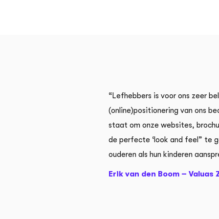
tner als het gaat om
“Lefhebbers is voor ons zeer be
maken van onze
(online)positionering van ons bedr
graag met pioniers die niet
staat om onze websites, brochur
el zijn, maar ook zeer prettig in
de perfecte ‘look and feel” te 
ingpartner.”
ouderen als hun kinderen aanspr
rdam
Erik van den Boom – Valuas