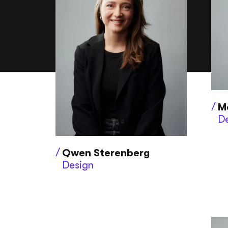
M
De
Qwen Sterenberg
Design