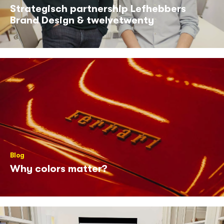
Strategisch partnership Lefhebbers
Brand Design & twelvetwenty
Blog
Why colors matter?