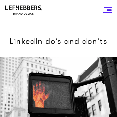
LinkedIn do’s and don’ts